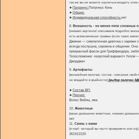
так же вы не можете научиться владеть этим
►
Патронус:
Патронус Конь
►
Общее:
►
Индивидуальная способность:
нет
8.
Внешность - не менее пяти сложных 
[никаких картинок! описываем подробно внеш
есть всевозможные травмы (если такие имеют
Джинни — симпатичная девочка с карими гл
всегда послушна, скромна в общении. Она 
прекрасный фасон для Гриффиндора, эмблем
Телосложение: «короткий вариант» Уизли —
Джорджа»
9.
Артефакты
[волшебная палочка: состав - описание свой
не впадайте в крайности]
[выбор палочки ЗД
►
Состав ВП:
►
Прочее:
Волос Вейлы, ива
10.
Животные
[ваши домашние животные, никаких домашних 
нет
11.
Связь с вами
[e-mail - который вы часто проверяете или icq]
361912220