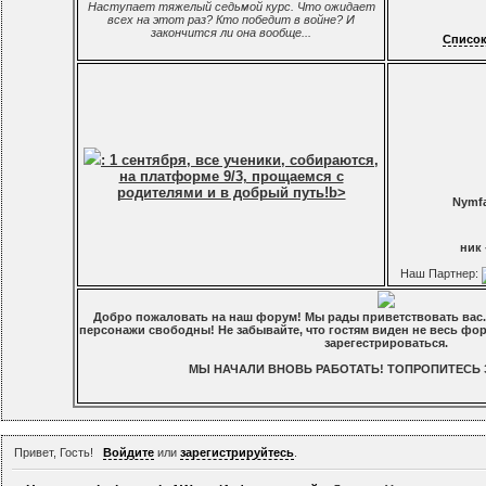
Наступает тяжелый седьмой курс. Что ожидает
всех на этот раз? Кто победит в войне? И
закончится ли она вообще...
Список
: 1 сентября, все ученики, собираются,
на платформе 9/3, прощаемся с
родителями и в добрый путь!b>
Nymfa
ник 
Наш Партнер:
Добро пожаловать на наш форум! Мы рады приветствовать вас. 
персонажи свободны! Не забывайте, что гостям виден не весь фор
зарегестрироваться.
МЫ НАЧАЛИ ВНОВЬ РАБОТАТЬ! ТОПРОПИТЕСЬ З
Привет, Гость!
Войдите
или
зарегистрируйтесь
.