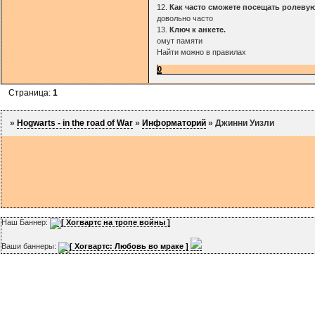
12.
Как часто сможете посещать ролеву
довольно часто
13.
Ключ к анкете.
омут памяти
Найти можно в правилах
0
Страница:
1
»
Hogwarts - in the road of War
»
Информаторий
»
Джинни Уизли
Наш Баннер:
Ваши баннеры: