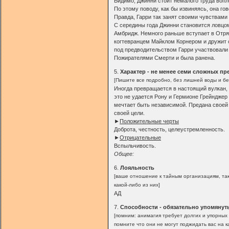
Видимо, Джинни стоит немалого труда вопл
По этому поводу, как бы извиняясь, она гов
Правда, Гарри так занят своими чувствами
С середины года Джинни становится ловцом
Амбридж. Немного раньше вступает в Отряд
когтевранцем Майклом Корнером и дружит 
под предводительством Гарри участвовали 
Пожирателями Смерти и была ранена.
5.
Характер - не менее семи сложных п
[Пишите все подробно, без лишней воды и бе
Иногда превращается в настоящий вулкан, 
это не удается Рону и Гермионе Грейнджер 
мечтает быть независимой. Предана своей 
своей цели.
►
Положительные черты
Доброта, честность, целеустремленность.
►
Отрицательные
Вспыльчивость.
Общее:
6.
Лояльность
[ваше отношение к тайным организациям, так
какой-либо из них]
АД
7.
Способности - обязательно упомянут
[помним: анимагия требует долгих и упорных
помните что они не могут поджидать вас на к