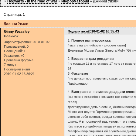
»
Hogwarts - in the road of War
»
Информаторий
»
Джинни Уизли
Страница:
1
Джинни Уизли
Ginny Weasley
Поделиться
2010-01-02 16:35:43
Новичок
1.
Полное имя персонажа
Зарегистрирован
: 2010-01-02
[писать на английском и русском языке]
Приглашений:
0
Джиневра Молли Уизли Ginevra Molly “Ginny
Сообщений:
1
Уважение:
+0
2.
Возраст и дата рождения
Провел на форуме:
[не младше 11 и не старше 17 лет; от вашего
7 минут
16
Последний визит:
3.
Факультет
2010-01-02 16:36:21
[ не должен противоречить характеру. не ка
Гриффиндор
4.
Биография - не менее двадцати сло
[как можно подробнее опишите все события п
героя]
Долгожданная дочь в семье, Джинни всегда
Много лет спустя Гермиона проговорилась,
сколько себя помнит, всегда хотела поступ
школу. А в последний раз, узнав, что в по
Как и все волшебники, когда ей исполняетс
Малфой подкладывает ей в учебники дневн
часть его души. Реддл через дневник может