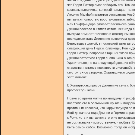
что Гарри Поттер смог победить его, Том с
комнаты василиска, который нападает на п
Люциус Малфой пытается отстранить Альбу
пытается полностью восстановиться, заби
меч Гриффиндора, убивает василиска, унич
Джинни поехала в Египет летом 1993 года 
выиграл семьсот галеонов в ежегодном кон
последнюю мать Джинни не позволила дево
Вернувшись домой, в последний день авгус
следующий день Перси, близнецы, Рон и Дж
Гарри Поттер, попросил старших Уизли присм
Джинни встретила Гарри снова. Она была е
Удивительно, но на следующий день их сбл
старосты, пытаясь произвести сногсшибате
смотрится со стороны. Оказавшиеся рядом
этот момент.
В Хогвартс-экспрессе Джинни не села с бра
профессор Люпин.
Позже во время матча по квиддичу «Грифф
посетила его в больничном крыле и подар
противным голосом, что Гарри засунул её 
Ещё до начала года Джинни и Гермиона ра
к Рону, хоть и пытается этого не показыват
не согласна на «искусственную» любовь. Ви
быть самой собой. Возможно, тогда он и об